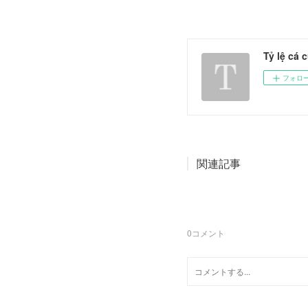
Tỷ lệ cá
フォロ
関連記事
0
コメント