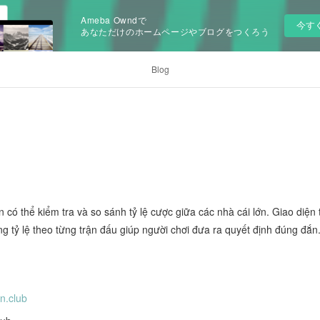
Ameba Owndで
今す
あなただけのホームページやブログをつくろう
Blog
n có thể kiểm tra và so sánh tỷ lệ cược giữa các nhà cái lớn. Giao diện
 tỷ lệ theo từng trận đấu giúp người chơi đưa ra quyết định đúng đắn
vn.club