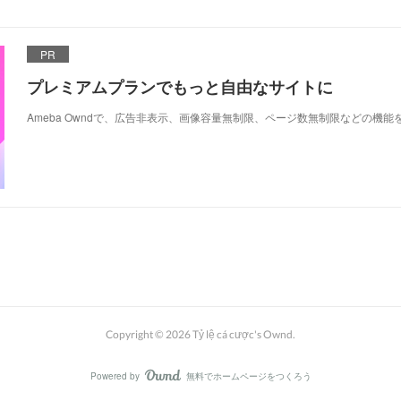
PR
プレミアムプランでもっと自由なサイトに
Ameba Owndで、広告非表示、画像容量無制限、ページ数無制限などの機能
Copyright ©
2026
Tỷ lệ cá cược's Ownd
.
Powered by
無料でホームページをつくろう
AmebaOwnd