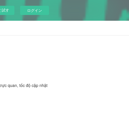
ぐ試す
ログイン
 trực quan, tốc độ cập nhật
.